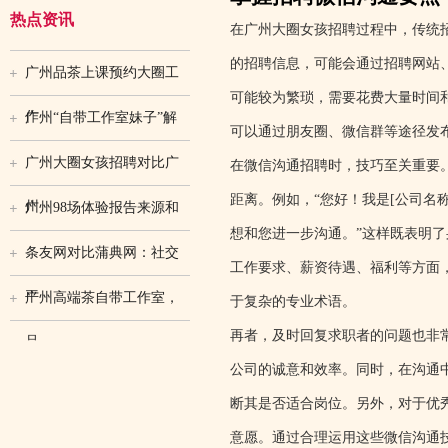
热点资讯
在广州大圈女孩招聘过程中，传统
的招聘信息，可能会通过招聘网站
广州品茶上课预约大圈工
可能较为繁琐，需要花费大量时间
作
广州“自带工作室妹子”解
可以通过朋友圈、微信群等途径发
广州大圈女孩招聘对比广
在微信沟通招聘时，技巧至关重要
距离。例如，“您好！我是[公司名
州
广州98场体验报告来源和
想和您进一步沟通。”这样既表明
条友网对比蒲典网：社交
工作要求、薪资待遇、福利等方面
平
广州高端茶自带工作室，
于复杂的专业术语。
再者，及时回复求职者的问题也非
品
公司的诚意和效率。同时，在沟通
断其是否适合岗位。另外，对于优
意愿。通过合理运用这些微信沟通